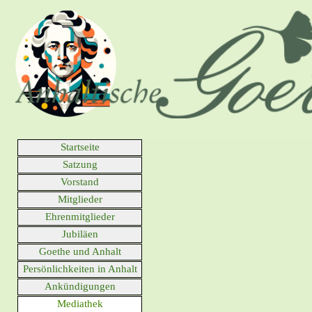
Direkt zum Seiteninhalt
gegründet 1925
Menü überspringen
Startseite
Satzung
▼
Vorstand
▼
Mitglieder
▼
Ehrenmitglieder
▼
Jubiläen
▼
Goethe und Anhalt
▼
Persönlichkeiten in Anhalt
▼
Ankündigungen
▼
Mediathek
▼