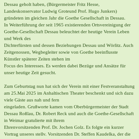
Dessau geholt haben, (Bürgermeister Fritz Hesse,
Landeskonservator Ludwig Grote
und Prof. Hugo Junkers)
gründeten im gleichen Jahr die Goethe Gesellschaft in
Dessau.
In Weiterführung der seit 1965 existierenden Ortsvereinigung der
Goethe-
Gesellschaft Dessau beleuchtet der heutige Verein Leben
und Werk des
Dichterfürsten und dessen Beziehungen Dessau und Wörlitz. Auch
Zeitgenossen,
Wegbegleiter sowie von Goethe beeinflusste
Künstler späterer Zeiten stehen im
Focus des Interesses. Es werden dabei Bezüge und Ansätze für
unser heutige Zeit
gesucht.
Zum Geburtstag nun hat sich der Verein mit einer Festveranstaltung
am 25.Mai 2025
im Anhaltischen Theater beschenkt und sich dazu
viele Gäste aus nah und fern
eingeladen. Grußworte kamen vom Oberbürgermeister der Stadt
Dessau Roßlau, Dr.
Robert Reck und auch die Goethe-Gesellschaft
in Weimar gratulierte mit ihrem
Ehrenvorsitzenden Prof. Dr. Jochen Golz. Es folgte ein kurzer
Vortrag unseres stellv.
Vorsitzenden Dr. Steffen Kaudelka, der die